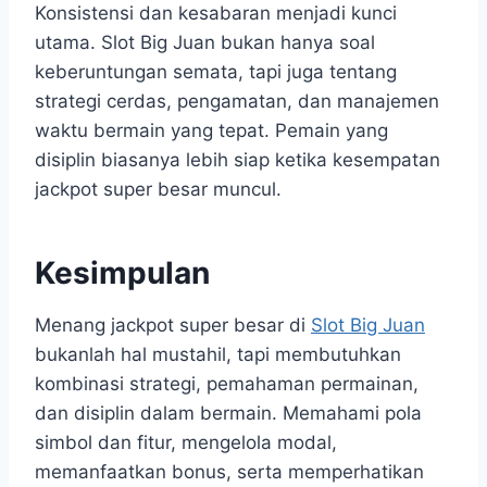
Konsistensi dan kesabaran menjadi kunci
utama. Slot Big Juan bukan hanya soal
keberuntungan semata, tapi juga tentang
strategi cerdas, pengamatan, dan manajemen
waktu bermain yang tepat. Pemain yang
disiplin biasanya lebih siap ketika kesempatan
jackpot super besar muncul.
Kesimpulan
Menang jackpot super besar di
Slot Big Juan
bukanlah hal mustahil, tapi membutuhkan
kombinasi strategi, pemahaman permainan,
dan disiplin dalam bermain. Memahami pola
simbol dan fitur, mengelola modal,
memanfaatkan bonus, serta memperhatikan