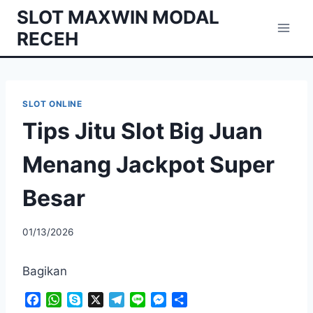
Skip
SLOT MAXWIN MODAL
to
RECEH
content
SLOT ONLINE
Tips Jitu Slot Big Juan
Menang Jackpot Super
Besar
01/13/2026
Bagikan
F
W
S
X
T
L
M
S