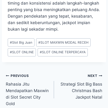
timing dan konsistensi adalah langkah-langkah
penting yang bisa meningkatkan peluang Anda.
Dengan pendekatan yang tepat, kesabaran,
dan sedikit keberuntungan, jackpot impian
bukan lagi sekadar mimpi.
Post
#
Slot Big Juan
#
SLOT MAXWIN MODAL RECEH
Tags:
#
SLOT ONLINE
#
SLOT ONLINE TERPERCAYA
Post
PREVIOUS
NEXT
Rahasia Jitu
Strategi Slot Big Bass
navigation
Mendapatkan Maxwin
Christmas Bash
di Slot Secret City
Jackpot Natal
Gold