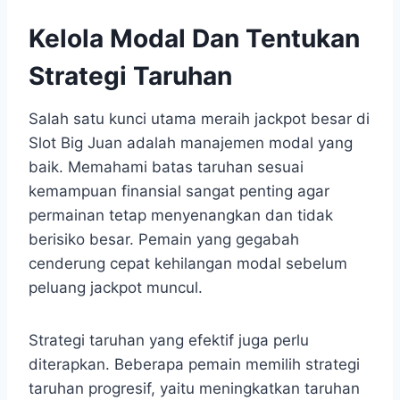
Kelola Modal Dan Tentukan
Strategi Taruhan
Salah satu kunci utama meraih jackpot besar di
Slot Big Juan adalah manajemen modal yang
baik. Memahami batas taruhan sesuai
kemampuan finansial sangat penting agar
permainan tetap menyenangkan dan tidak
berisiko besar. Pemain yang gegabah
cenderung cepat kehilangan modal sebelum
peluang jackpot muncul.
Strategi taruhan yang efektif juga perlu
diterapkan. Beberapa pemain memilih strategi
taruhan progresif, yaitu meningkatkan taruhan