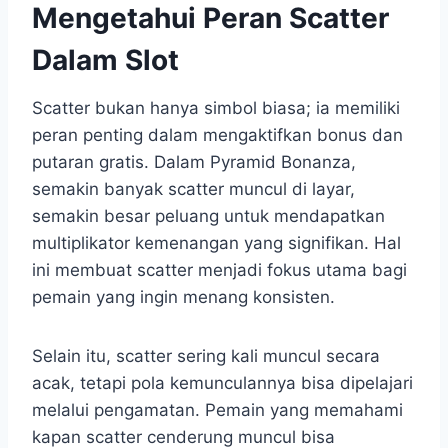
Mengetahui Peran Scatter
Dalam Slot
Scatter bukan hanya simbol biasa; ia memiliki
peran penting dalam mengaktifkan bonus dan
putaran gratis. Dalam Pyramid Bonanza,
semakin banyak scatter muncul di layar,
semakin besar peluang untuk mendapatkan
multiplikator kemenangan yang signifikan. Hal
ini membuat scatter menjadi fokus utama bagi
pemain yang ingin menang konsisten.
Selain itu, scatter sering kali muncul secara
acak, tetapi pola kemunculannya bisa dipelajari
melalui pengamatan. Pemain yang memahami
kapan scatter cenderung muncul bisa