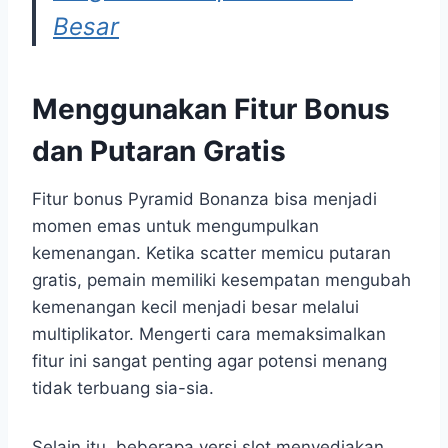
Besar
Menggunakan Fitur Bonus
dan Putaran Gratis
Fitur bonus Pyramid Bonanza bisa menjadi
momen emas untuk mengumpulkan
kemenangan. Ketika scatter memicu putaran
gratis, pemain memiliki kesempatan mengubah
kemenangan kecil menjadi besar melalui
multiplikator. Mengerti cara memaksimalkan
fitur ini sangat penting agar potensi menang
tidak terbuang sia-sia.
Selain itu, beberapa versi slot menyediakan