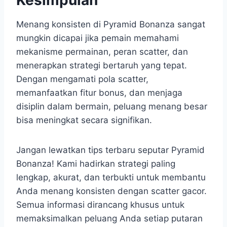
Kesimpulan
Menang konsisten di Pyramid Bonanza sangat
mungkin dicapai jika pemain memahami
mekanisme permainan, peran scatter, dan
menerapkan strategi bertaruh yang tepat.
Dengan mengamati pola scatter,
memanfaatkan fitur bonus, dan menjaga
disiplin dalam bermain, peluang menang besar
bisa meningkat secara signifikan.
Jangan lewatkan tips terbaru seputar Pyramid
Bonanza! Kami hadirkan strategi paling
lengkap, akurat, dan terbukti untuk membantu
Anda menang konsisten dengan scatter gacor.
Semua informasi dirancang khusus untuk
memaksimalkan peluang Anda setiap putaran