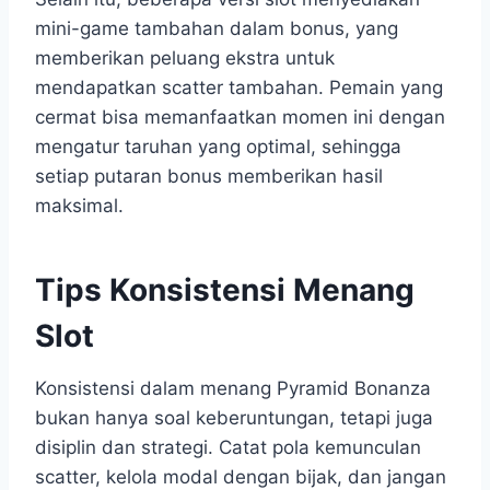
mini-game tambahan dalam bonus, yang
memberikan peluang ekstra untuk
mendapatkan scatter tambahan. Pemain yang
cermat bisa memanfaatkan momen ini dengan
mengatur taruhan yang optimal, sehingga
setiap putaran bonus memberikan hasil
maksimal.
Tips Konsistensi Menang
Slot
Konsistensi dalam menang Pyramid Bonanza
bukan hanya soal keberuntungan, tetapi juga
disiplin dan strategi. Catat pola kemunculan
scatter, kelola modal dengan bijak, dan jangan