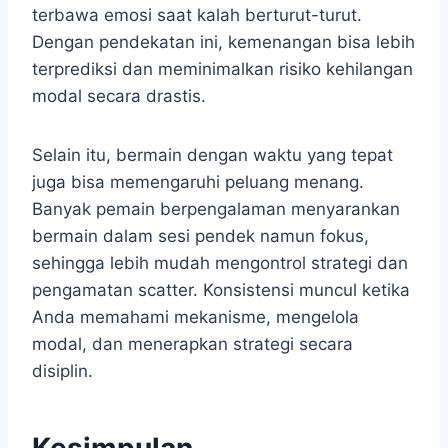
terbawa emosi saat kalah berturut-turut.
Dengan pendekatan ini, kemenangan bisa lebih
terprediksi dan meminimalkan risiko kehilangan
modal secara drastis.
Selain itu, bermain dengan waktu yang tepat
juga bisa memengaruhi peluang menang.
Banyak pemain berpengalaman menyarankan
bermain dalam sesi pendek namun fokus,
sehingga lebih mudah mengontrol strategi dan
pengamatan scatter. Konsistensi muncul ketika
Anda memahami mekanisme, mengelola
modal, dan menerapkan strategi secara
disiplin.