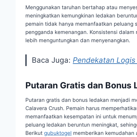
Menggunakan taruhan bertahap atau menyesu
meningkatkan kemungkinan ledakan beruntun
pemain tidak hanya memanfaatkan peluang s
pengganda kemenangan. Konsistensi dalam m
lebih menguntungkan dan menyenangkan.
Baca Juga:
Pendekatan Logis 
Putaran Gratis dan Bonus
Putaran gratis dan bonus ledakan menjadi
Calavera Crush. Pemain harus memperhatikan
memanfaatkan kesempatan ini untuk menumpu
peluang ledakan beruntun meningkat, sehing
Berikut
gubuktogel
memberikan kemudahan aks