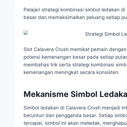
a
h
k
e
i
e
h
c
a
y
l
n
s
a
Pelajari strategi kombinasi simbol ledakan 
e
t
p
e
e
s
r
besar dan memaksimalkan peluang setiap pu
b
s
e
g
e
e
o
A
r
n
o
p
a
g
k
p
m
e
r
Slot Calavera Crush memikat pemain dengan 
potensi kemenangan besar pada setiap putara
membahas trik serta strategi kombinasi simb
kemenangan meningkat secara konsisten.
Mekanisme Simbol Ledak
Simbol ledakan di Calavera Crush menjadi 
beruntun dan pengganda besar. Setiap simbol 
tercapai, simbol ini akan meledak, menghapu