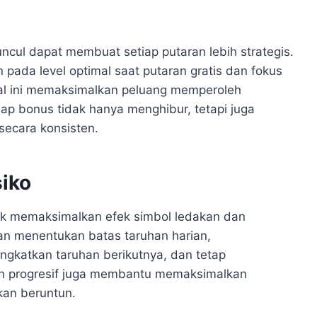
cul dapat membuat setiap putaran lebih strategis.
 pada level optimal saat putaran gratis dan fokus
al ini memaksimalkan peluang memperoleh
iap bonus tidak hanya menghibur, tetapi juga
secara konsisten.
siko
uk memaksimalkan efek simbol ledakan dan
kan menentukan batas taruhan harian,
gkatkan taruhan berikutnya, dan tetap
han progresif juga membantu memaksimalkan
kan beruntun.