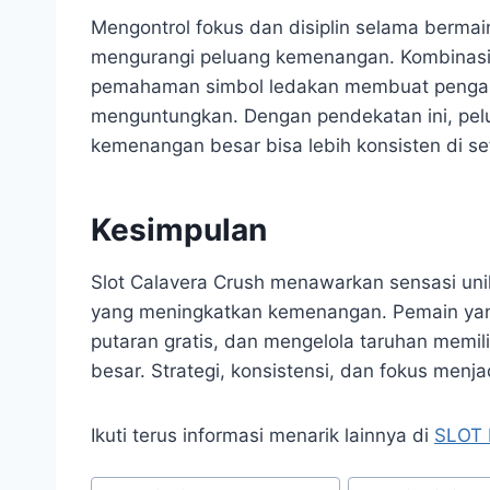
Mengontrol fokus dan disiplin selama berma
mengurangi peluang kemenangan. Kombinasi p
pemahaman simbol ledakan membuat pengal
menguntungkan. Dengan pendekatan ini, p
kemenangan besar bisa lebih konsisten di se
Kesimpulan
Slot Calavera Crush menawarkan sensasi uni
yang meningkatkan kemenangan. Pemain y
putaran gratis, dan mengelola taruhan memili
besar. Strategi, konsistensi, dan fokus menj
Ikuti terus informasi menarik lainnya di
SLOT
Post