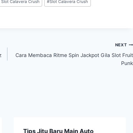
 Slot Calavera Crush
#
Slot Calavera Crush
NEXT
z
Cara Membaca Ritme Spin Jackpot Gila Slot Fruit
Punk
Tips Jitu Baru Main Auto