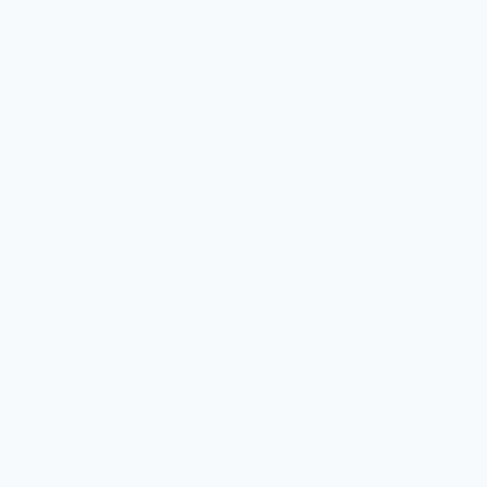
Strategi Main Slot Ripe Rewards