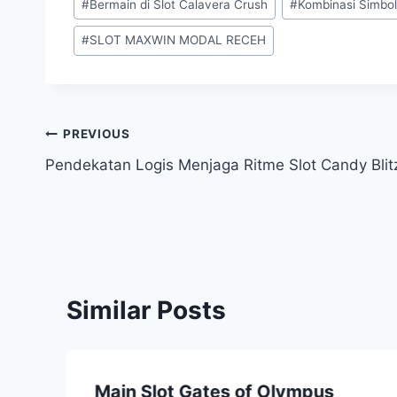
#
Bermain di Slot Calavera Crush
#
Kombinasi Simbol
Tags:
#
SLOT MAXWIN MODAL RECEH
Post
PREVIOUS
Pendekatan Logis Menjaga Ritme Slot Candy Blit
navigation
Similar Posts
Main Slot Gates of Olympus