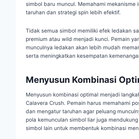
simbol baru muncul. Memahami mekanisme i
taruhan dan strategi spin lebih efektif.
Tidak semua simbol memiliki efek ledakan s
premium atau wild menjadi kunci. Pemain y
munculnya ledakan akan lebih mudah meman
serta meningkatkan kesempatan kemenangan 
Menyusun Kombinasi Opti
Menyusun kombinasi optimal menjadi langkah
Calavera Crush. Pemain harus memahami pos
dan mengatur taruhan agar peluang munculny
pola kemunculan simbol liar juga mendukung s
simbol lain untuk membentuk kombinasi men