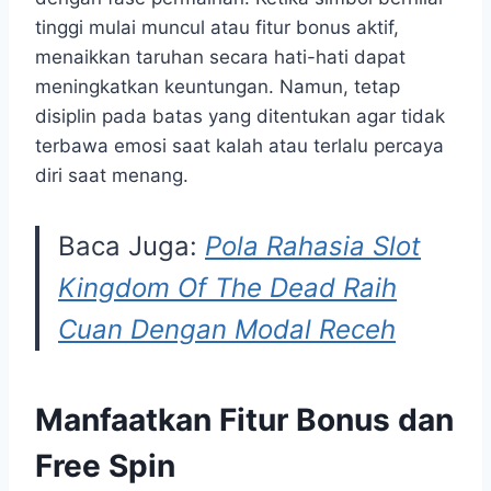
tinggi mulai muncul atau fitur bonus aktif,
menaikkan taruhan secara hati-hati dapat
meningkatkan keuntungan. Namun, tetap
disiplin pada batas yang ditentukan agar tidak
terbawa emosi saat kalah atau terlalu percaya
diri saat menang.
Baca Juga:
Pola Rahasia Slot
Kingdom Of The Dead Raih
Cuan Dengan Modal Receh
Manfaatkan Fitur Bonus dan
Free Spin