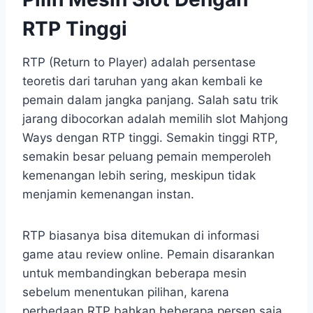
RTP Tinggi
RTP (Return to Player) adalah persentase
teoretis dari taruhan yang akan kembali ke
pemain dalam jangka panjang. Salah satu trik
jarang dibocorkan adalah memilih slot Mahjong
Ways dengan RTP tinggi. Semakin tinggi RTP,
semakin besar peluang pemain memperoleh
kemenangan lebih sering, meskipun tidak
menjamin kemenangan instan.
RTP biasanya bisa ditemukan di informasi
game atau review online. Pemain disarankan
untuk membandingkan beberapa mesin
sebelum menentukan pilihan, karena
perbedaan RTP bahkan beberapa persen saja