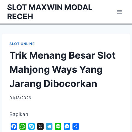
Skip
SLOT MAXWIN MODAL
to
RECEH
content
SLOT ONLINE
Trik Menang Besar Slot
Mahjong Ways Yang
Jarang Dibocorkan
01/13/2026
Bagikan
F
W
S
X
T
L
M
S