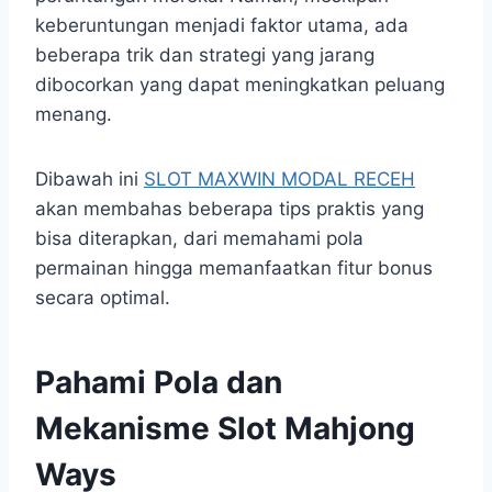
keberuntungan menjadi faktor utama, ada
beberapa trik dan strategi yang jarang
dibocorkan yang dapat meningkatkan peluang
menang.
Dibawah ini
SLOT MAXWIN MODAL RECEH
akan membahas beberapa tips praktis yang
bisa diterapkan, dari memahami pola
permainan hingga memanfaatkan fitur bonus
secara optimal.
Pahami Pola dan
Mekanisme Slot Mahjong
Ways