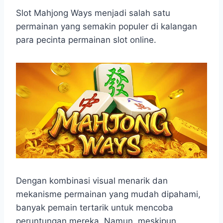
a
h
k
e
i
e
h
c
a
y
l
n
s
a
Slot Mahjong Ways menjadi salah satu
e
t
p
e
e
s
r
permainan yang semakin populer di kalangan
b
s
e
g
e
e
para pecinta permainan slot online.
o
A
r
n
o
p
a
g
k
p
m
e
r
Dengan kombinasi visual menarik dan
mekanisme permainan yang mudah dipahami,
banyak pemain tertarik untuk mencoba
peruntungan mereka. Namun, meskipun