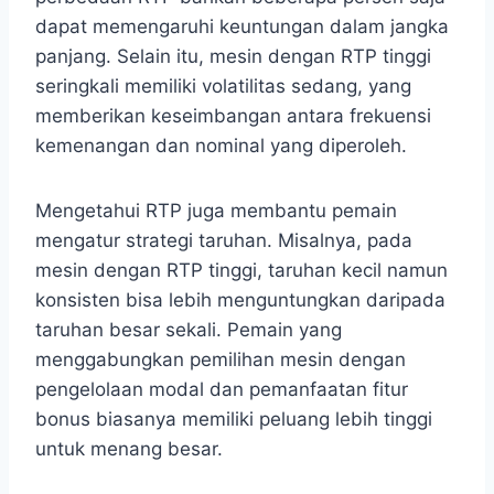
dapat memengaruhi keuntungan dalam jangka
panjang. Selain itu, mesin dengan RTP tinggi
seringkali memiliki volatilitas sedang, yang
memberikan keseimbangan antara frekuensi
kemenangan dan nominal yang diperoleh.
Mengetahui RTP juga membantu pemain
mengatur strategi taruhan. Misalnya, pada
mesin dengan RTP tinggi, taruhan kecil namun
konsisten bisa lebih menguntungkan daripada
taruhan besar sekali. Pemain yang
menggabungkan pemilihan mesin dengan
pengelolaan modal dan pemanfaatan fitur
bonus biasanya memiliki peluang lebih tinggi
untuk menang besar.