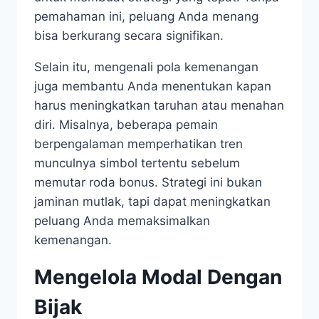
pemahaman ini, peluang Anda menang
bisa berkurang secara signifikan.
Selain itu, mengenali pola kemenangan
juga membantu Anda menentukan kapan
harus meningkatkan taruhan atau menahan
diri. Misalnya, beberapa pemain
berpengalaman memperhatikan tren
munculnya simbol tertentu sebelum
memutar roda bonus. Strategi ini bukan
jaminan mutlak, tapi dapat meningkatkan
peluang Anda memaksimalkan
kemenangan.
Mengelola Modal Dengan
Bijak