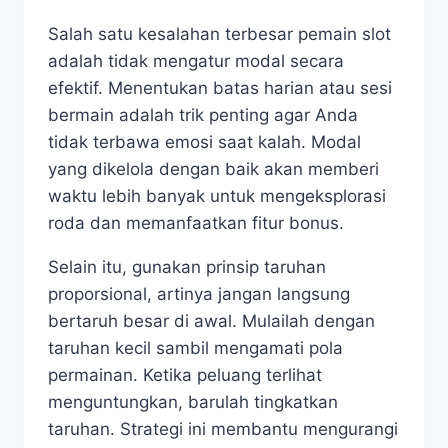
Salah satu kesalahan terbesar pemain slot
adalah tidak mengatur modal secara
efektif. Menentukan batas harian atau sesi
bermain adalah trik penting agar Anda
tidak terbawa emosi saat kalah. Modal
yang dikelola dengan baik akan memberi
waktu lebih banyak untuk mengeksplorasi
roda dan memanfaatkan fitur bonus.
Selain itu, gunakan prinsip taruhan
proporsional, artinya jangan langsung
bertaruh besar di awal. Mulailah dengan
taruhan kecil sambil mengamati pola
permainan. Ketika peluang terlihat
menguntungkan, barulah tingkatkan
taruhan. Strategi ini membantu mengurangi