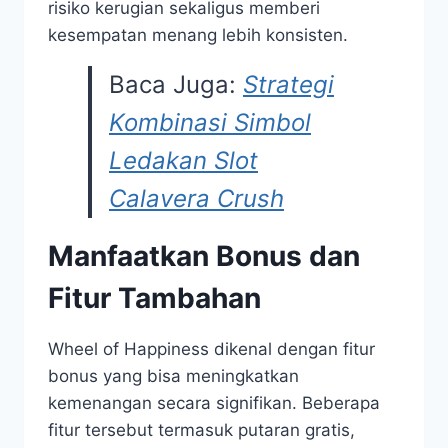
risiko kerugian sekaligus memberi
kesempatan menang lebih konsisten.
Baca Juga:
Strategi
Kombinasi Simbol
Ledakan Slot
Calavera Crush
Manfaatkan Bonus dan
Fitur Tambahan
Wheel of Happiness dikenal dengan fitur
bonus yang bisa meningkatkan
kemenangan secara signifikan. Beberapa
fitur tersebut termasuk putaran gratis,