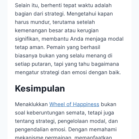
Selain itu, berhenti tepat waktu adalah
bagian dari strategi. Mengetahui kapan
harus mundur, terutama setelah
kemenangan besar atau kerugian
signifikan, membantu Anda menjaga modal
tetap aman. Pemain yang berhasil
biasanya bukan yang selalu menang di
setiap putaran, tapi yang tahu bagaimana
mengatur strategi dan emosi dengan baik.
Kesimpulan
Menaklukkan
Wheel of Happiness
bukan
soal keberuntungan semata, tetapi juga
tentang strategi, pengelolaan modal, dan
pengendalian emosi. Dengan memahami
mekanisme permainan, memanfaatkan