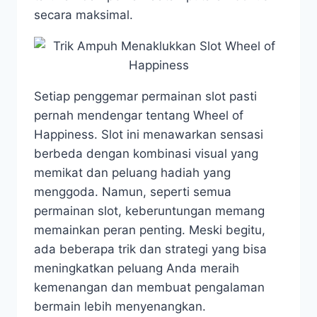
secara maksimal.
Setiap penggemar permainan slot pasti
pernah mendengar tentang Wheel of
Happiness. Slot ini menawarkan sensasi
berbeda dengan kombinasi visual yang
memikat dan peluang hadiah yang
menggoda. Namun, seperti semua
permainan slot, keberuntungan memang
memainkan peran penting. Meski begitu,
ada beberapa trik dan strategi yang bisa
meningkatkan peluang Anda meraih
kemenangan dan membuat pengalaman
bermain lebih menyenangkan.