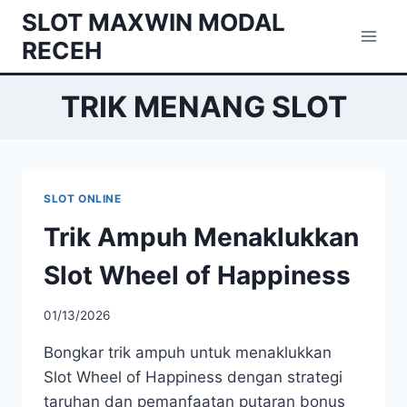
Skip
SLOT MAXWIN MODAL
to
RECEH
content
TRIK MENANG SLOT
SLOT ONLINE
Trik Ampuh Menaklukkan
Slot Wheel of Happiness
01/13/2026
Bongkar trik ampuh untuk menaklukkan
Slot Wheel of Happiness dengan strategi
taruhan dan pemanfaatan putaran bonus