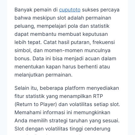
Banyak pemain di
cuputoto
sukses percaya
bahwa meskipun slot adalah permainan
peluang, mempelajari pola dan statistik
dapat membantu membuat keputusan
lebih tepat. Catat hasil putaran, frekuensi
simbol, dan momen-momen munculnya
bonus. Data ini bisa menjadi acuan dalam
menentukan kapan harus berhenti atau
melanjutkan permainan.
Selain itu, beberapa platform menyediakan
fitur statistik yang menampilkan RTP
(Return to Player) dan volatilitas setiap slot.
Memahami informasi ini memungkinkan
Anda memilih strategi taruhan yang sesuai.
Slot dengan volatilitas tinggi cenderung