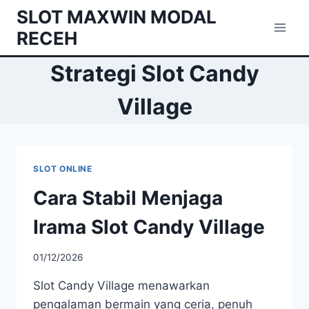
Skip
SLOT MAXWIN MODAL
to
RECEH
content
Strategi Slot Candy
Village
SLOT ONLINE
Cara Stabil Menjaga
Irama Slot Candy Village
01/12/2026
Slot Candy Village menawarkan
pengalaman bermain yang ceria, penuh