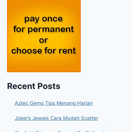
Recent Posts
Aztec Gems Tips Menang Harian
Joker’s Jewels Cara Mudah Scatter