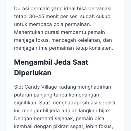
Durasi bermain yang ideal bisa bervariasi,
tetapi 30–45 menit per sesi sudah cukup
untuk membaca pola permainan.
Menentukan durasi membantu pemain
menjaga fokus, mencegah kelelahan, dan
menjaga ritme permainan tetap konsisten.
Mengambil Jeda Saat
Diperlukan
Slot Candy Village kadang menghadirkan
putaran panjang tanpa kemenangan
signifikan. Saat menghadapi situasi seperti
ini, mengambil jeda adalah langkah bijak.
Dengan berhenti sejenak, pemain bisa
kembali dengan pikiran segar, lebih fokus,