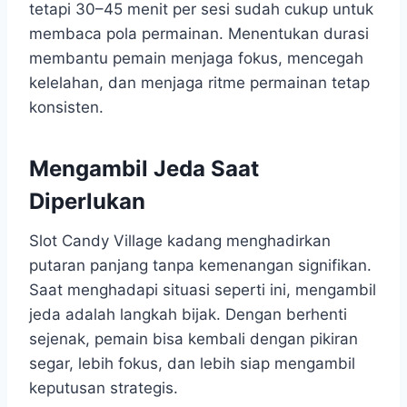
tetapi 30–45 menit per sesi sudah cukup untuk
membaca pola permainan. Menentukan durasi
membantu pemain menjaga fokus, mencegah
kelelahan, dan menjaga ritme permainan tetap
konsisten.
Mengambil Jeda Saat
Diperlukan
Slot Candy Village kadang menghadirkan
putaran panjang tanpa kemenangan signifikan.
Saat menghadapi situasi seperti ini, mengambil
jeda adalah langkah bijak. Dengan berhenti
sejenak, pemain bisa kembali dengan pikiran
segar, lebih fokus, dan lebih siap mengambil
keputusan strategis.