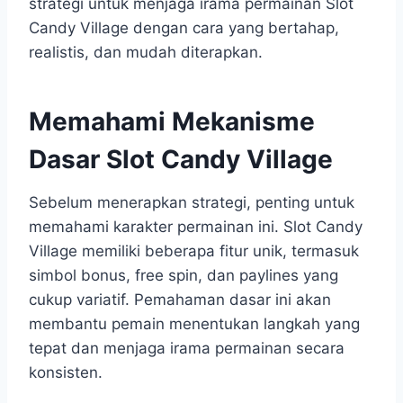
strategi untuk menjaga irama permainan Slot
Candy Village dengan cara yang bertahap,
realistis, dan mudah diterapkan.
Memahami Mekanisme
Dasar Slot Candy Village
Sebelum menerapkan strategi, penting untuk
memahami karakter permainan ini. Slot Candy
Village memiliki beberapa fitur unik, termasuk
simbol bonus, free spin, dan paylines yang
cukup variatif. Pemahaman dasar ini akan
membantu pemain menentukan langkah yang
tepat dan menjaga irama permainan secara
konsisten.