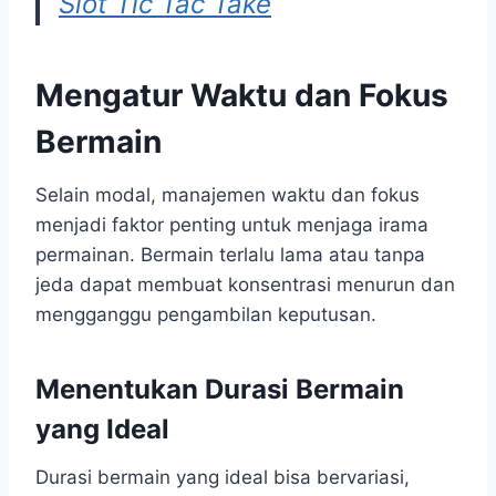
Slot Tic Tac Take
Mengatur Waktu dan Fokus
Bermain
Selain modal, manajemen waktu dan fokus
menjadi faktor penting untuk menjaga irama
permainan. Bermain terlalu lama atau tanpa
jeda dapat membuat konsentrasi menurun dan
mengganggu pengambilan keputusan.
Menentukan Durasi Bermain
yang Ideal
Durasi bermain yang ideal bisa bervariasi,