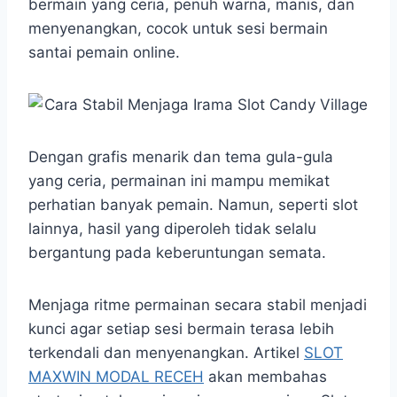
bermain yang ceria, penuh warna, manis, dan
b
s
e
g
e
e
menyenangkan, cocok untuk sesi bermain
o
A
r
n
santai pemain online.
o
p
a
g
k
p
m
e
r
Dengan grafis menarik dan tema gula-gula
yang ceria, permainan ini mampu memikat
perhatian banyak pemain. Namun, seperti slot
lainnya, hasil yang diperoleh tidak selalu
bergantung pada keberuntungan semata.
Menjaga ritme permainan secara stabil menjadi
kunci agar setiap sesi bermain terasa lebih
terkendali dan menyenangkan. Artikel
SLOT
MAXWIN MODAL RECEH
akan membahas