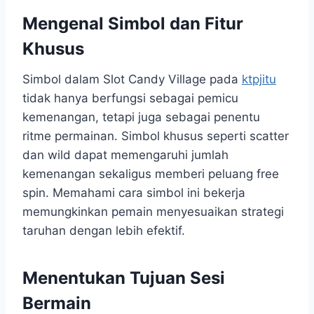
Mengenal Simbol dan Fitur
Khusus
Simbol dalam Slot Candy Village pada
ktpjitu
tidak hanya berfungsi sebagai pemicu
kemenangan, tetapi juga sebagai penentu
ritme permainan. Simbol khusus seperti scatter
dan wild dapat memengaruhi jumlah
kemenangan sekaligus memberi peluang free
spin. Memahami cara simbol ini bekerja
memungkinkan pemain menyesuaikan strategi
taruhan dengan lebih efektif.
Menentukan Tujuan Sesi
Bermain