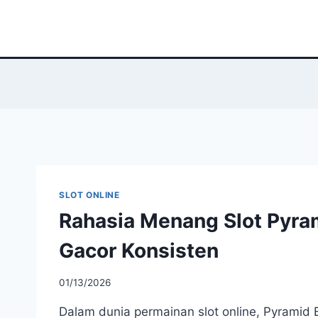
Skip
to
content
SLOT ONLINE
Rahasia Menang Slot Pyra
Gacor Konsisten
01/13/2026
Dalam dunia permainan slot online, Pyramid 