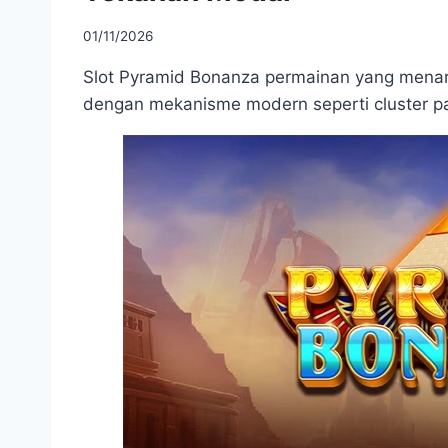
01/11/2026
Slot Pyramid Bonanza permainan yang menar
dengan mekanisme modern seperti cluster p