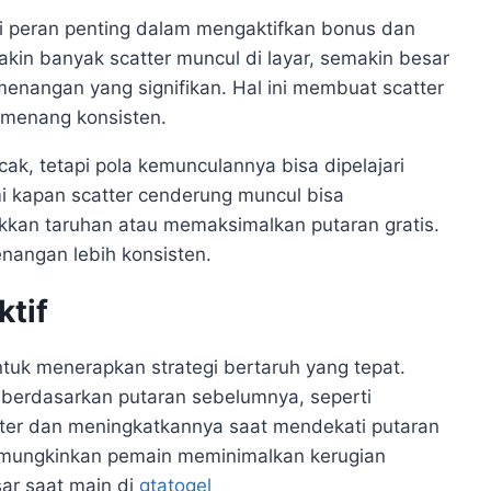
ki peran penting dalam mengaktifkan bonus dan
kin banyak scatter muncul di layar, semakin besar
enangan yang signifikan. Hal ini membuat scatter
 menang konsisten.
acak, tetapi pola kemunculannya bisa dipelajari
 kapan scatter cenderung muncul bisa
kan taruhan atau memaksimalkan putaran gratis.
enangan lebih konsisten.
ktif
tuk menerapkan strategi bertaruh yang tepat.
 berdasarkan putaran sebelumnya, seperti
ter dan meningkatkannya saat mendekati putaran
 memungkinkan pemain meminimalkan kerugian
ar saat main di
gtatogel