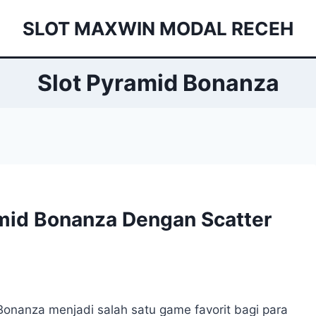
SLOT MAXWIN MODAL RECEH
Slot Pyramid Bonanza
mid Bonanza Dengan Scatter
Bonanza menjadi salah satu game favorit bagi para