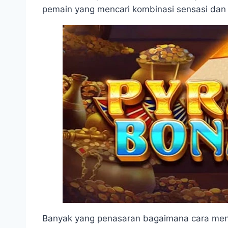
pemain yang mencari kombinasi sensasi dan
Banyak yang penasaran bagaimana cara men