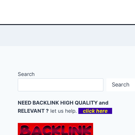
Search
Search
NEED BACKLINK HIGH QUALITY and
RELEVANT ?
let us help.
click here