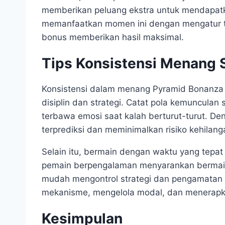
memberikan peluang ekstra untuk mendapatk
memanfaatkan momen ini dengan mengatur ta
bonus memberikan hasil maksimal.
Tips Konsistensi Menang S
Konsistensi dalam menang Pyramid Bonanza 
disiplin dan strategi. Catat pola kemunculan 
terbawa emosi saat kalah berturut-turut. De
terprediksi dan meminimalkan risiko kehilang
Selain itu, bermain dengan waktu yang tepa
pemain berpengalaman menyarankan bermain
mudah mengontrol strategi dan pengamatan 
mekanisme, mengelola modal, dan menerapkan 
Kesimpulan