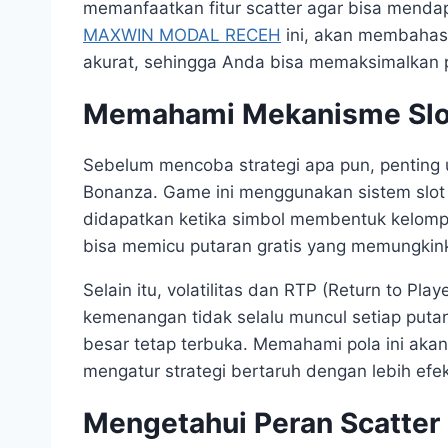
memanfaatkan fitur scatter agar bisa menda
MAXWIN MODAL RECEH
ini, akan membahas 
akurat, sehingga Anda bisa memaksimalkan 
Memahami Mekanisme Slo
Sebelum mencoba strategi apa pun, penting
Bonanza. Game ini menggunakan sistem slot 
didapatkan ketika simbol membentuk kelompo
bisa memicu putaran gratis yang memungkin
Selain itu, volatilitas dan RTP (Return to Play
kemenangan tidak selalu muncul setiap put
besar tetap terbuka. Memahami pola ini ak
mengatur strategi bertaruh dengan lebih efekt
Mengetahui Peran Scatter 