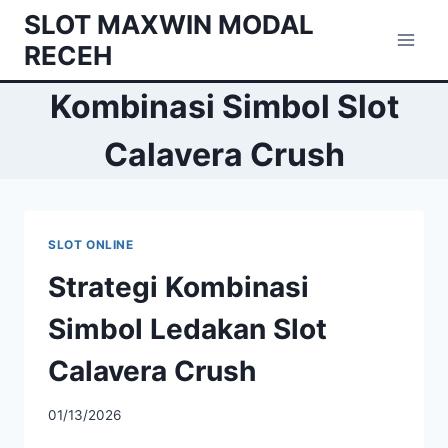
Skip
SLOT MAXWIN MODAL
to
RECEH
content
Kombinasi Simbol Slot
Calavera Crush
SLOT ONLINE
Strategi Kombinasi
Simbol Ledakan Slot
Calavera Crush
01/13/2026