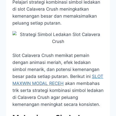
Pelajari strategi kombinasi simbol ledakan
di slot Calavera Crush meningkatkan
kemenangan besar dan memaksimalkan
peluang setiap putaran.
Slot Calavera Crush memikat pemain
dengan animasi meriah, efek ledakan
simbol menarik, dan potensi kemenangan
besar pada setiap putaran. Berikut ini
SLOT
MAXWIN MODAL RECEH
akan membahas
trik serta strategi kombinasi simbol ledakan
di Calavera Crush agar peluang
kemenangan meningkat secara konsisten.