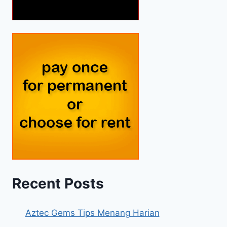
Recent Posts
Aztec Gems Tips Menang Harian