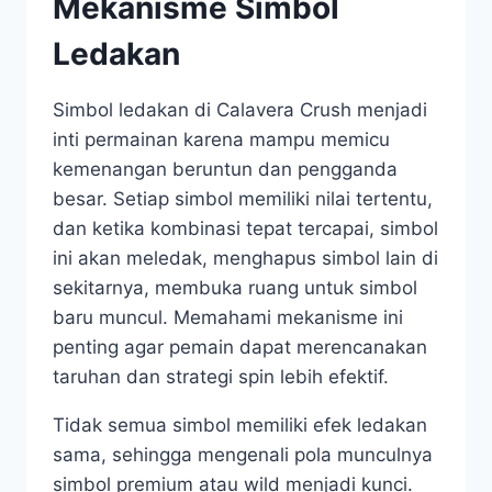
Mekanisme Simbol
Ledakan
Simbol ledakan di Calavera Crush menjadi
inti permainan karena mampu memicu
kemenangan beruntun dan pengganda
besar. Setiap simbol memiliki nilai tertentu,
dan ketika kombinasi tepat tercapai, simbol
ini akan meledak, menghapus simbol lain di
sekitarnya, membuka ruang untuk simbol
baru muncul. Memahami mekanisme ini
penting agar pemain dapat merencanakan
taruhan dan strategi spin lebih efektif.
Tidak semua simbol memiliki efek ledakan
sama, sehingga mengenali pola munculnya
simbol premium atau wild menjadi kunci.