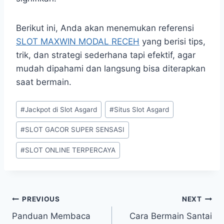
Berikut ini, Anda akan menemukan referensi
SLOT MAXWIN MODAL RECEH
yang berisi tips,
trik, dan strategi sederhana tapi efektif, agar
mudah dipahami dan langsung bisa diterapkan
saat bermain.
Post
#
Jackpot di Slot Asgard
#
Situs Slot Asgard
Tags:
#
SLOT GACOR SUPER SENSASI
#
SLOT ONLINE TERPERCAYA
Post
PREVIOUS
NEXT
Panduan Membaca
Cara Bermain Santai
navigation