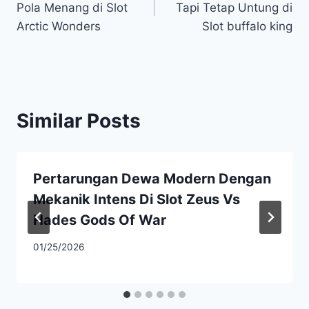
Pola Menang di Slot
Tapi Tetap Untung di
Arctic Wonders
Slot buffalo king
Similar Posts
Pertarungan Dewa Modern Dengan
Mekanik Intens Di Slot Zeus Vs
Hades Gods Of War
01/25/2026