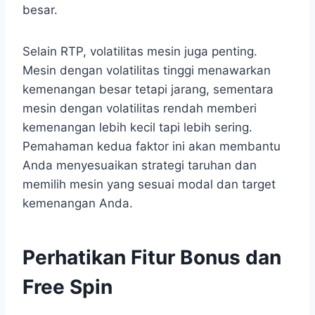
besar.
Selain RTP, volatilitas mesin juga penting.
Mesin dengan volatilitas tinggi menawarkan
kemenangan besar tetapi jarang, sementara
mesin dengan volatilitas rendah memberi
kemenangan lebih kecil tapi lebih sering.
Pemahaman kedua faktor ini akan membantu
Anda menyesuaikan strategi taruhan dan
memilih mesin yang sesuai modal dan target
kemenangan Anda.
Perhatikan Fitur Bonus dan
Free Spin