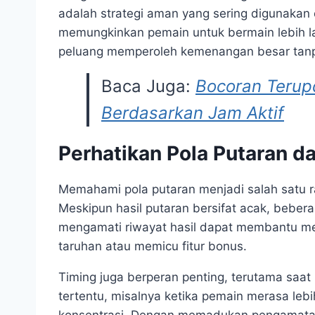
adalah strategi aman yang sering digunakan
memungkinkan pemain untuk bermain lebih l
peluang memperoleh kemenangan besar tanp
Baca Juga:
Bocoran Terup
Berdasarkan Jam Aktif
Perhatikan Pola Putaran d
Memahami pola putaran menjadi salah satu r
Meskipun hasil putaran bersifat acak, beb
mengamati riwayat hasil dapat membantu m
taruhan atau memicu fitur bonus.
Timing juga berperan penting, terutama saat
tertentu, misalnya ketika pemain merasa le
konsentrasi. Dengan memadukan pengamatan