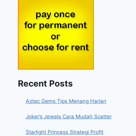
Recent Posts
Aztec Gems Tips Menang Harian
Joker’s Jewels Cara Mudah Scatter
Starlight Princess Strategi Profit