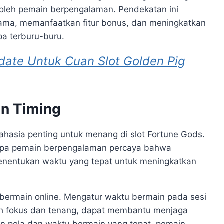
 oleh pemain berpengalaman. Pendekatan ini
ama, memanfaatkan fitur bonus, dan meningkatkan
a terburu-buru.
date Untuk Cuan Slot Golden Pig
an Timing
ahasia penting untuk menang di slot Fortune Gods.
erapa pemain berpengalaman percaya bahwa
enentukan waktu yang tepat untuk meningkatkan
 bermain online. Mengatur waktu bermain pada sesi
bih fokus dan tenang, dapat membantu menjaga
 pola dan waktu bermain yang tepat, pemain