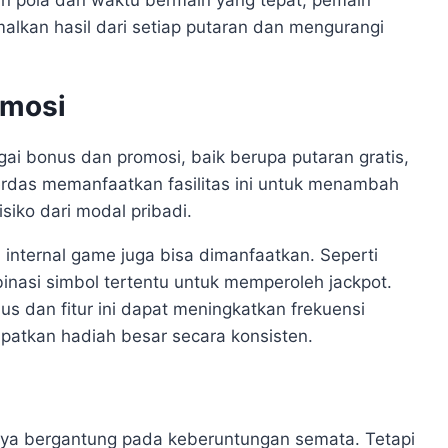
alkan hasil dari setiap putaran dan mengurangi
omosi
ai bonus dan promosi, baik berupa putaran gratis,
rdas memanfaatkan fasilitas ini untuk menambah
iko dari modal pribadi.
i internal game juga bisa dimanfaatkan. Seperti
inasi simbol tertentu untuk memperoleh jackpot.
 dan fitur ini dapat meningkatkan frekuensi
tkan hadiah besar secara konsisten.
nya bergantung pada keberuntungan semata. Tetapi