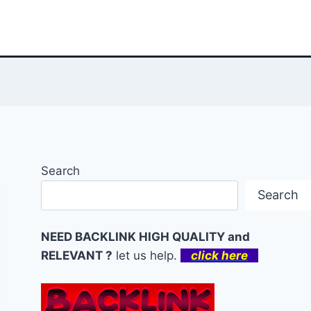
Search
Search
NEED BACKLINK HIGH QUALITY and
RELEVANT ?
let us help.
click here