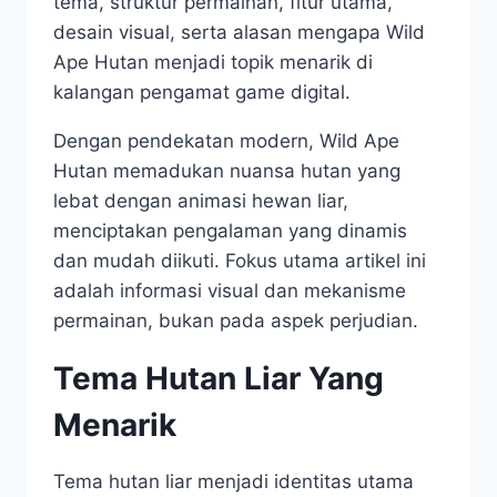
tema, struktur permainan, fitur utama,
desain visual, serta alasan mengapa Wild
Ape Hutan menjadi topik menarik di
kalangan pengamat game digital.
Dengan pendekatan modern, Wild Ape
Hutan memadukan nuansa hutan yang
lebat dengan animasi hewan liar,
menciptakan pengalaman yang dinamis
dan mudah diikuti. Fokus utama artikel ini
adalah informasi visual dan mekanisme
permainan, bukan pada aspek perjudian.
Tema Hutan Liar Yang
Menarik
Tema hutan liar menjadi identitas utama