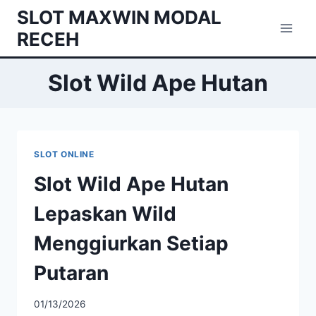
Skip
SLOT MAXWIN MODAL
to
RECEH
content
Slot Wild Ape Hutan
SLOT ONLINE
Slot Wild Ape Hutan
Lepaskan Wild
Menggiurkan Setiap
Putaran
01/13/2026