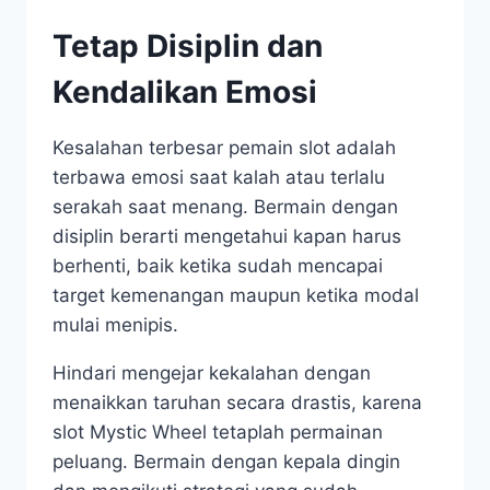
Tetap Disiplin dan
Kendalikan Emosi
Kesalahan terbesar pemain slot adalah
terbawa emosi saat kalah atau terlalu
serakah saat menang. Bermain dengan
disiplin berarti mengetahui kapan harus
berhenti, baik ketika sudah mencapai
target kemenangan maupun ketika modal
mulai menipis.
Hindari mengejar kekalahan dengan
menaikkan taruhan secara drastis, karena
slot Mystic Wheel tetaplah permainan
peluang. Bermain dengan kepala dingin