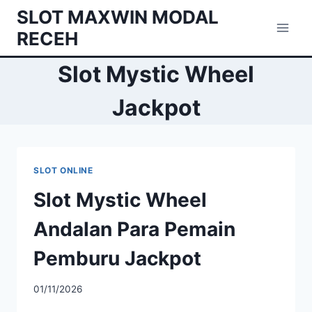
Skip
SLOT MAXWIN MODAL
to
RECEH
content
Slot Mystic Wheel
Jackpot
SLOT ONLINE
Slot Mystic Wheel
Andalan Para Pemain
Pemburu Jackpot
01/11/2026