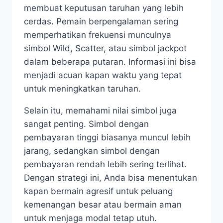
membuat keputusan taruhan yang lebih
cerdas. Pemain berpengalaman sering
memperhatikan frekuensi munculnya
simbol Wild, Scatter, atau simbol jackpot
dalam beberapa putaran. Informasi ini bisa
menjadi acuan kapan waktu yang tepat
untuk meningkatkan taruhan.
Selain itu, memahami nilai simbol juga
sangat penting. Simbol dengan
pembayaran tinggi biasanya muncul lebih
jarang, sedangkan simbol dengan
pembayaran rendah lebih sering terlihat.
Dengan strategi ini, Anda bisa menentukan
kapan bermain agresif untuk peluang
kemenangan besar atau bermain aman
untuk menjaga modal tetap utuh.