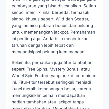
pembayaran yang bisa disesuaikan. Setiap
simbol memiliki nilai berbeda, termasuk
simbol khusus seperti Wild dan Scatter,
yang memicu putaran bonus dan peluang
untuk memenangkan jackpot. Pemahaman
ini penting agar Anda bisa menentukan
taruhan dengan lebih tepat dan
mengantisipasi peluang kemenangan.
Selain itu, perhatikan juga fitur tambahan
seperti Free Spins, Mystery Bonus, atau
Wheel Spin Feature yang unik di permainan
ini. Fitur-fitur tersebut seringkali menjadi
kunci meraih kemenangan besar, karena
memungkinkan pemain mendapatkan
hadiah tambahan atau jackpot tanpa
menambah taruhan. Mengetahui kapan