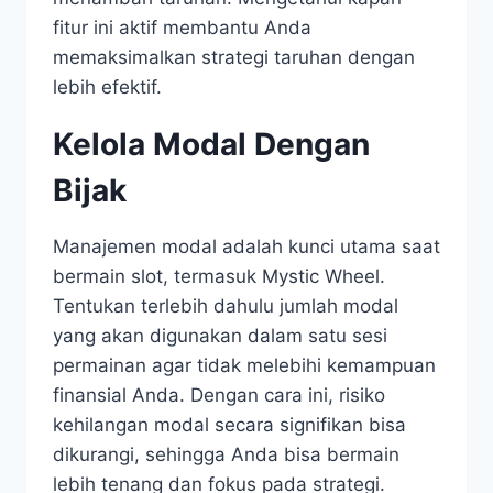
fitur ini aktif membantu Anda
memaksimalkan strategi taruhan dengan
lebih efektif.
Kelola Modal Dengan
Bijak
Manajemen modal adalah kunci utama saat
bermain slot, termasuk Mystic Wheel.
Tentukan terlebih dahulu jumlah modal
yang akan digunakan dalam satu sesi
permainan agar tidak melebihi kemampuan
finansial Anda. Dengan cara ini, risiko
kehilangan modal secara signifikan bisa
dikurangi, sehingga Anda bisa bermain
lebih tenang dan fokus pada strategi.