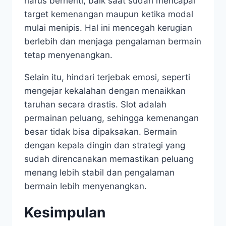
harus berhenti, baik saat sudah mencapai
target kemenangan maupun ketika modal
mulai menipis. Hal ini mencegah kerugian
berlebih dan menjaga pengalaman bermain
tetap menyenangkan.
Selain itu, hindari terjebak emosi, seperti
mengejar kekalahan dengan menaikkan
taruhan secara drastis. Slot adalah
permainan peluang, sehingga kemenangan
besar tidak bisa dipaksakan. Bermain
dengan kepala dingin dan strategi yang
sudah direncanakan memastikan peluang
menang lebih stabil dan pengalaman
bermain lebih menyenangkan.
Kesimpulan