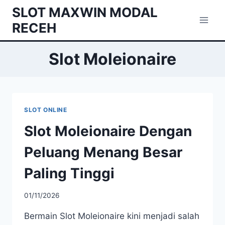
Skip
SLOT MAXWIN MODAL
to
RECEH
content
Slot Moleionaire
SLOT ONLINE
Slot Moleionaire Dengan
Peluang Menang Besar
Paling Tinggi
01/11/2026
Bermain Slot Moleionaire kini menjadi salah