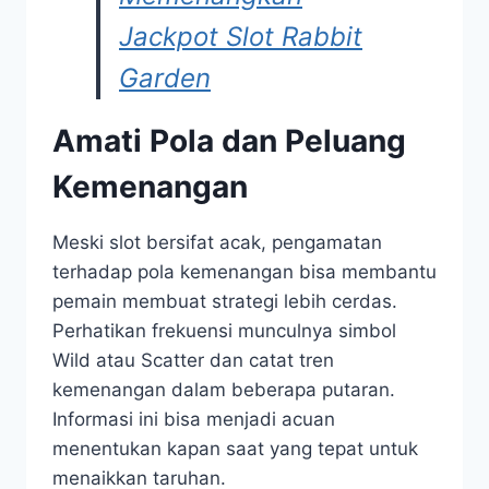
Jackpot Slot Rabbit
Garden
Amati Pola dan Peluang
Kemenangan
Meski slot bersifat acak, pengamatan
terhadap pola kemenangan bisa membantu
pemain membuat strategi lebih cerdas.
Perhatikan frekuensi munculnya simbol
Wild atau Scatter dan catat tren
kemenangan dalam beberapa putaran.
Informasi ini bisa menjadi acuan
menentukan kapan saat yang tepat untuk
menaikkan taruhan.