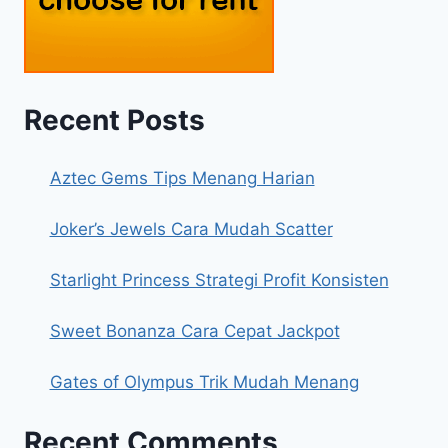
Recent Posts
Aztec Gems Tips Menang Harian
Joker’s Jewels Cara Mudah Scatter
Starlight Princess Strategi Profit Konsisten
Sweet Bonanza Cara Cepat Jackpot
Gates of Olympus Trik Mudah Menang
Recent Comments