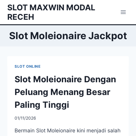
Skip
SLOT MAXWIN MODAL
to
RECEH
content
Slot Moleionaire Jackpot
SLOT ONLINE
Slot Moleionaire Dengan
Peluang Menang Besar
Paling Tinggi
01/11/2026
Bermain Slot Moleionaire kini menjadi salah