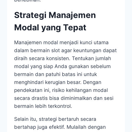
Strategi Manajemen
Modal yang Tepat
Manajemen modal menjadi kunci utama
dalam bermain slot agar keuntungan dapat
diraih secara konsisten. Tentukan jumlah
modal yang siap Anda gunakan sebelum
bermain dan patuhi batas ini untuk
menghindari kerugian besar. Dengan
pendekatan ini, risiko kehilangan modal
secara drastis bisa diminimalkan dan sesi
bermain lebih terkontrol.
Selain itu, strategi bertaruh secara
bertahap juga efektif. Mulailah dengan