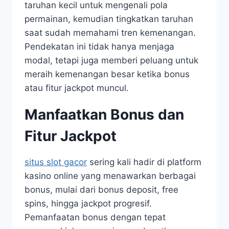
taruhan kecil untuk mengenali pola
permainan, kemudian tingkatkan taruhan
saat sudah memahami tren kemenangan.
Pendekatan ini tidak hanya menjaga
modal, tetapi juga memberi peluang untuk
meraih kemenangan besar ketika bonus
atau fitur jackpot muncul.
Manfaatkan Bonus dan
Fitur Jackpot
situs slot gacor
sering kali hadir di platform
kasino online yang menawarkan berbagai
bonus, mulai dari bonus deposit, free
spins, hingga jackpot progresif.
Pemanfaatan bonus dengan tepat