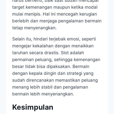
harus berhenti, baik saat sudah mencapai
target kemenangan maupun ketika modal
mulai menipis. Hal ini mencegah kerugian
berlebih dan menjaga pengalaman bermain
tetap menyenangkan.
Selain itu, hindari terjebak emosi, seperti
mengejar kekalahan dengan menaikkan
taruhan secara drastis. Slot adalah
permainan peluang, sehingga kemenangan
besar tidak bisa dipaksakan. Bermain
dengan kepala dingin dan strategi yang
sudah direncanakan memastikan peluang
menang lebih stabil dan pengalaman
bermain lebih menyenangkan.
Kesimpulan