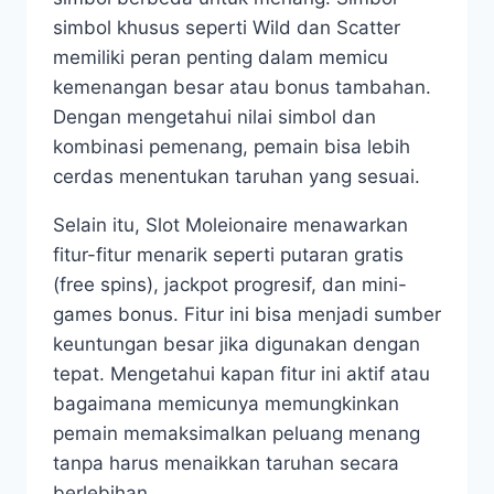
simbol khusus seperti Wild dan Scatter
memiliki peran penting dalam memicu
kemenangan besar atau bonus tambahan.
Dengan mengetahui nilai simbol dan
kombinasi pemenang, pemain bisa lebih
cerdas menentukan taruhan yang sesuai.
Selain itu, Slot Moleionaire menawarkan
fitur-fitur menarik seperti putaran gratis
(free spins), jackpot progresif, dan mini-
games bonus. Fitur ini bisa menjadi sumber
keuntungan besar jika digunakan dengan
tepat. Mengetahui kapan fitur ini aktif atau
bagaimana memicunya memungkinkan
pemain memaksimalkan peluang menang
tanpa harus menaikkan taruhan secara
berlebihan.