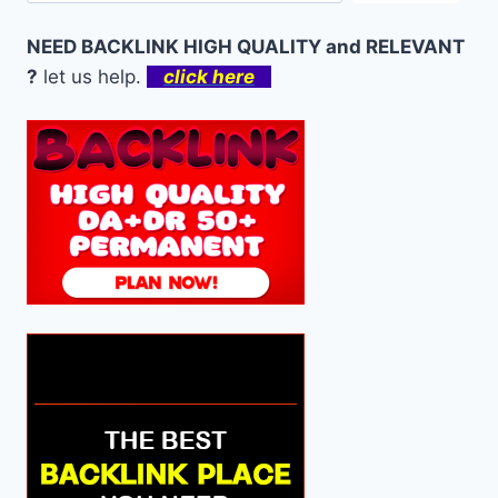
NEED BACKLINK HIGH QUALITY and RELEVANT
?
let us help.
click here