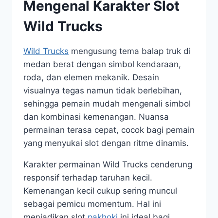
Mengenal Karakter Slot
Wild Trucks
Wild Trucks
mengusung tema balap truk di
medan berat dengan simbol kendaraan,
roda, dan elemen mekanik. Desain
visualnya tegas namun tidak berlebihan,
sehingga pemain mudah mengenali simbol
dan kombinasi kemenangan. Nuansa
permainan terasa cepat, cocok bagi pemain
yang menyukai slot dengan ritme dinamis.
Karakter permainan Wild Trucks cenderung
responsif terhadap taruhan kecil.
Kemenangan kecil cukup sering muncul
sebagai pemicu momentum. Hal ini
menjadikan slot
pakhoki
ini ideal bagi