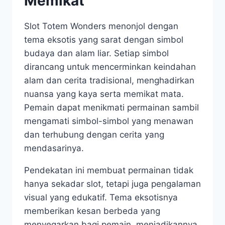
Memikat
Slot Totem Wonders menonjol dengan
tema eksotis yang sarat dengan simbol
budaya dan alam liar. Setiap simbol
dirancang untuk mencerminkan keindahan
alam dan cerita tradisional, menghadirkan
nuansa yang kaya serta memikat mata.
Pemain dapat menikmati permainan sambil
mengamati simbol-simbol yang menawan
dan terhubung dengan cerita yang
mendasarinya.
Pendekatan ini membuat permainan tidak
hanya sekadar slot, tetapi juga pengalaman
visual yang edukatif. Tema eksotisnya
memberikan kesan berbeda yang
menyegarkan bagi pemain, menjadikannya