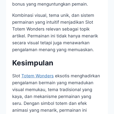
bonus yang menguntungkan pemain.
Kombinasi visual, tema unik, dan sistem
permainan yang intuitif menjadikan Slot
Totem Wonders relevan sebagai topik
artikel. Permainan ini tidak hanya menarik
secara visual tetapi juga menawarkan
pengalaman menang yang memuaskan.
Kesimpulan
Slot
Totem Wonders
eksotis menghadirkan
pengalaman bermain yang memadukan
visual memukau, tema tradisional yang
kaya, dan mekanisme permainan yang
seru. Dengan simbol totem dan efek
animasi yang menarik, permainan ini