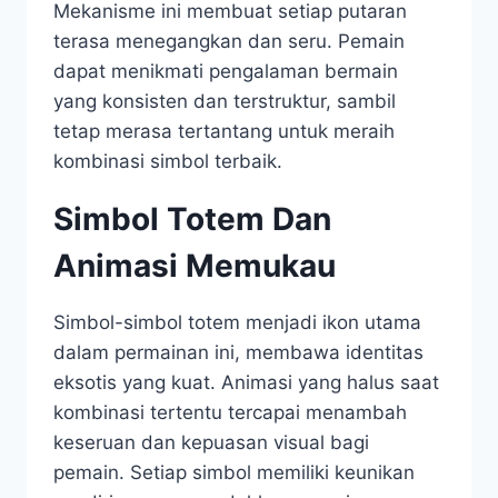
Mekanisme ini membuat setiap putaran
terasa menegangkan dan seru. Pemain
dapat menikmati pengalaman bermain
yang konsisten dan terstruktur, sambil
tetap merasa tertantang untuk meraih
kombinasi simbol terbaik.
Simbol Totem Dan
Animasi Memukau
Simbol-simbol totem menjadi ikon utama
dalam permainan ini, membawa identitas
eksotis yang kuat. Animasi yang halus saat
kombinasi tertentu tercapai menambah
keseruan dan kepuasan visual bagi
pemain. Setiap simbol memiliki keunikan