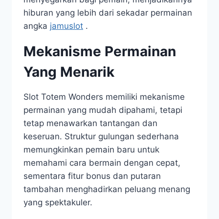
hiburan yang lebih dari sekadar permainan
angka
jamuslot
.
Mekanisme Permainan
Yang Menarik
Slot Totem Wonders memiliki mekanisme
permainan yang mudah dipahami, tetapi
tetap menawarkan tantangan dan
keseruan. Struktur gulungan sederhana
memungkinkan pemain baru untuk
memahami cara bermain dengan cepat,
sementara fitur bonus dan putaran
tambahan menghadirkan peluang menang
yang spektakuler.