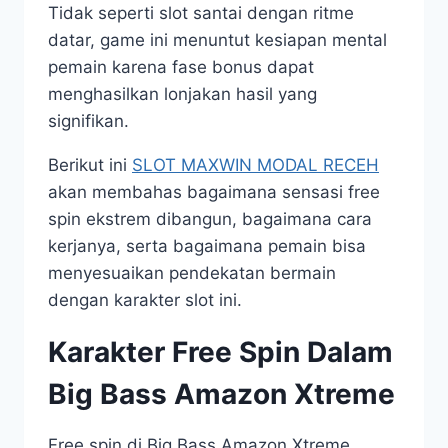
Tidak seperti slot santai dengan ritme
datar, game ini menuntut kesiapan mental
pemain karena fase bonus dapat
menghasilkan lonjakan hasil yang
signifikan.
Berikut ini
SLOT MAXWIN MODAL RECEH
akan membahas bagaimana sensasi free
spin ekstrem dibangun, bagaimana cara
kerjanya, serta bagaimana pemain bisa
menyesuaikan pendekatan bermain
dengan karakter slot ini.
Karakter Free Spin Dalam
Big Bass Amazon Xtreme
Free spin di Big Bass Amazon Xtreme