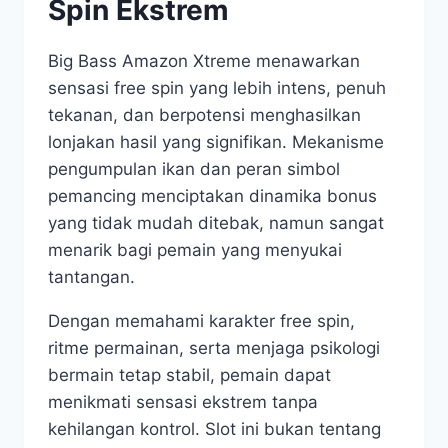
Spin Ekstrem
Big Bass Amazon Xtreme menawarkan
sensasi free spin yang lebih intens, penuh
tekanan, dan berpotensi menghasilkan
lonjakan hasil yang signifikan. Mekanisme
pengumpulan ikan dan peran simbol
pemancing menciptakan dinamika bonus
yang tidak mudah ditebak, namun sangat
menarik bagi pemain yang menyukai
tantangan.
Dengan memahami karakter free spin,
ritme permainan, serta menjaga psikologi
bermain tetap stabil, pemain dapat
menikmati sensasi ekstrem tanpa
kehilangan kontrol. Slot ini bukan tentang