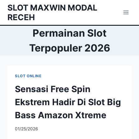
Skip
SLOT MAXWIN MODAL
to
RECEH
content
Permainan Slot
Terpopuler 2026
SLOT ONLINE
Sensasi Free Spin
Ekstrem Hadir Di Slot Big
Bass Amazon Xtreme
01/25/2026