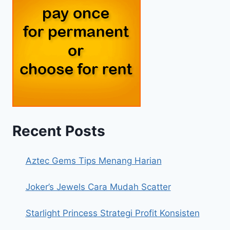
Recent Posts
Aztec Gems Tips Menang Harian
Joker’s Jewels Cara Mudah Scatter
Starlight Princess Strategi Profit Konsisten