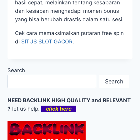
hasil cepat, melainkan tentang kesabaran
dan kesiapan menghadapi momen bonus
yang bisa berubah drastis dalam satu sesi.
Cek cara memaksimalkan putaran free spin
di
SITUS SLOT GACOR
.
Search
Search
NEED BACKLINK HIGH QUALITY and RELEVANT
?
let us help.
click here