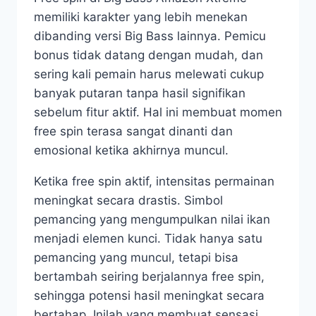
memiliki karakter yang lebih menekan
dibanding versi Big Bass lainnya. Pemicu
bonus tidak datang dengan mudah, dan
sering kali pemain harus melewati cukup
banyak putaran tanpa hasil signifikan
sebelum fitur aktif. Hal ini membuat momen
free spin terasa sangat dinanti dan
emosional ketika akhirnya muncul.
Ketika free spin aktif, intensitas permainan
meningkat secara drastis. Simbol
pemancing yang mengumpulkan nilai ikan
menjadi elemen kunci. Tidak hanya satu
pemancing yang muncul, tetapi bisa
bertambah seiring berjalannya free spin,
sehingga potensi hasil meningkat secara
bertahap. Inilah yang membuat sensasi