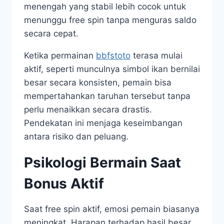
menengah yang stabil lebih cocok untuk
menunggu free spin tanpa menguras saldo
secara cepat.
Ketika permainan
bbfstoto
terasa mulai
aktif, seperti munculnya simbol ikan bernilai
besar secara konsisten, pemain bisa
mempertahankan taruhan tersebut tanpa
perlu menaikkan secara drastis.
Pendekatan ini menjaga keseimbangan
antara risiko dan peluang.
Psikologi Bermain Saat
Bonus Aktif
Saat free spin aktif, emosi pemain biasanya
meningkat. Harapan terhadap hasil besar