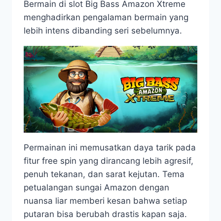
Bermain di slot Big Bass Amazon Xtreme
menghadirkan pengalaman bermain yang
lebih intens dibanding seri sebelumnya.
Permainan ini memusatkan daya tarik pada
fitur free spin yang dirancang lebih agresif,
penuh tekanan, dan sarat kejutan. Tema
petualangan sungai Amazon dengan
nuansa liar memberi kesan bahwa setiap
putaran bisa berubah drastis kapan saja.