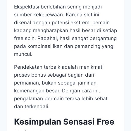
Ekspektasi berlebihan sering menjadi
sumber kekecewaan. Karena slot ini
dikenal dengan potensi ekstrem, pemain
kadang mengharapkan hasil besar di setiap
free spin. Padahal, hasil sangat bergantung
pada kombinasi ikan dan pemancing yang
muncul.
Pendekatan terbaik adalah menikmati
proses bonus sebagai bagian dari
permainan, bukan sebagai jaminan
kemenangan besar. Dengan cara ini,
pengalaman bermain terasa lebih sehat
dan terkendali.
Kesimpulan Sensasi Free