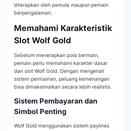
diterapkan oleh pemula maupun pemain
berpengalaman.
Memahami Karakteristik
Slot Wolf Gold
Sebelum menerapkan pola bermain,
pemain perlu memahami karakter dasar
dari slot Wolf Gold. Dengan mengenali
sistem permainan, peluang kemenangan
bisa dimaksimalkan secara lebih realistis.
Sistem Pembayaran dan
Simbol Penting
Wolf Gold menggunakan sistem paylines