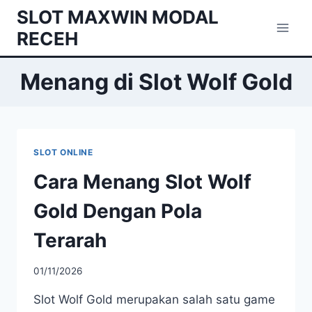
Skip
SLOT MAXWIN MODAL
to
RECEH
content
Menang di Slot Wolf Gold
SLOT ONLINE
Cara Menang Slot Wolf
Gold Dengan Pola
Terarah
01/11/2026
Slot Wolf Gold merupakan salah satu game