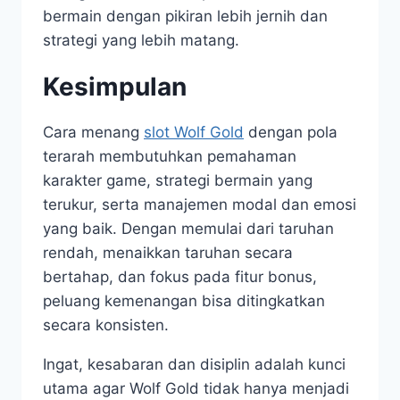
bermain dengan pikiran lebih jernih dan
strategi yang lebih matang.
Kesimpulan
Cara menang
slot Wolf Gold
dengan pola
terarah membutuhkan pemahaman
karakter game, strategi bermain yang
terukur, serta manajemen modal dan emosi
yang baik. Dengan memulai dari taruhan
rendah, menaikkan taruhan secara
bertahap, dan fokus pada fitur bonus,
peluang kemenangan bisa ditingkatkan
secara konsisten.
Ingat, kesabaran dan disiplin adalah kunci
utama agar Wolf Gold tidak hanya menjadi