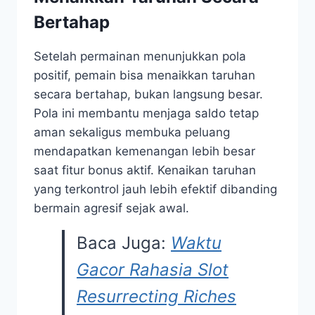
Bertahap
Setelah permainan menunjukkan pola
positif, pemain bisa menaikkan taruhan
secara bertahap, bukan langsung besar.
Pola ini membantu menjaga saldo tetap
aman sekaligus membuka peluang
mendapatkan kemenangan lebih besar
saat fitur bonus aktif. Kenaikan taruhan
yang terkontrol jauh lebih efektif dibanding
bermain agresif sejak awal.
Baca Juga:
Waktu
Gacor Rahasia Slot
Resurrecting Riches