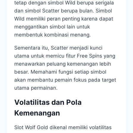
tetap dengan simbol Wild berupa serigala
dan simbol Scatter berupa bulan. Simbol
Wild memiliki peran penting karena dapat
menggantikan simbol lain untuk
membentuk kombinasi menang.
Sementara itu, Scatter menjadi kunci
utama untuk memicu fitur Free Spins yang
menawarkan peluang kemenangan lebih
besar. Memahami fungsi setiap simbol
akan membantu pemain fokus pada target
utama permainan.
Volatilitas dan Pola
Kemenangan
Slot Wolf Gold dikenal memiliki volatilitas