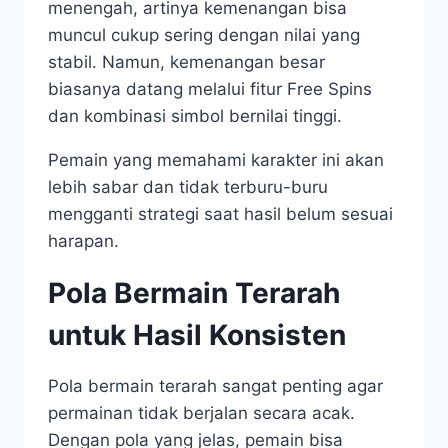
menengah, artinya kemenangan bisa
muncul cukup sering dengan nilai yang
stabil. Namun, kemenangan besar
biasanya datang melalui fitur Free Spins
dan kombinasi simbol bernilai tinggi.
Pemain yang memahami karakter ini akan
lebih sabar dan tidak terburu-buru
mengganti strategi saat hasil belum sesuai
harapan.
Pola Bermain Terarah
untuk Hasil Konsisten
Pola bermain terarah sangat penting agar
permainan tidak berjalan secara acak.
Dengan pola yang jelas, pemain bisa