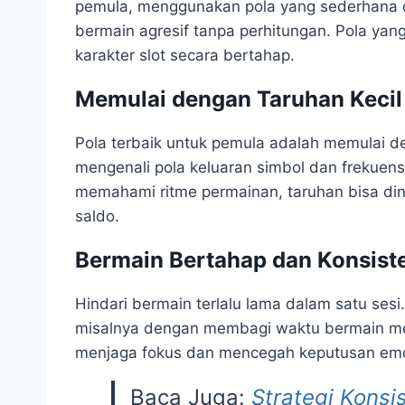
pemula, menggunakan pola yang sederhana da
bermain agresif tanpa perhitungan. Pola y
karakter slot secara bertahap.
Memulai dengan Taruhan Kecil
Pola terbaik untuk pemula adalah memulai d
mengenali pola keluaran simbol dan frekuensi 
memahami ritme permainan, taruhan bisa din
saldo.
Bermain Bertahap dan Konsist
Hindari bermain terlalu lama dalam satu ses
misalnya dengan membagi waktu bermain men
menjaga fokus dan mencegah keputusan emo
Baca Juga:
Strategi Kons