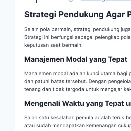
Strategi Pendukung Agar P
Selain pola bermain, strategi pendukung juga
Strategi ini berfungsi sebagai pelengkap p
keputusan saat bermain.
Manajemen Modal yang Tepat
Manajemen modal adalah kunci utama bagi 
dan patuhi batas tersebut. Dengan pengelola
tenang dan tidak tergoda untuk mengejar kek
Mengenali Waktu yang Tepat u
Salah satu kesalahan pemula adalah terus 
atau sudah mendapatkan kemenangan cukup 