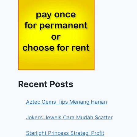
Recent Posts
Aztec Gems Tips Menang Harian
Joker’s Jewels Cara Mudah Scatter
Starlight Princess Strategi Profit