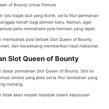
 ratu bajak laut yang ikonik, serta fitur permainan
g dianggap ramah bagi pemain baru. Namun, agar
emula perlu memahami pola bermain yang tepat.
n membahas pola terbaik Slot Queen of Bounty
 aman, dan berpeluang memberikan hasil maksimal.
n Slot Queen of Bounty
asar permainan Slot Queen of Bounty. Slot ini
asi simbol yang jelas serta fitur tambahan yang
ang menang.
 tidak akan mudah terjebak dalam keputusan