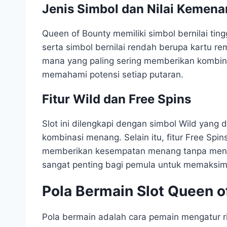
Jenis Simbol dan Nilai Kemen
Queen of Bounty memiliki simbol bernilai ting
serta simbol bernilai rendah berupa kartu r
mana yang paling sering memberikan kombin
memahami potensi setiap putaran.
Fitur Wild dan Free Spins
Slot ini dilengkapi dengan simbol Wild yang
kombinasi menang. Selain itu, fitur Free Spi
memberikan kesempatan menang tanpa mengur
sangat penting bagi pemula untuk memaksim
Pola Bermain Slot Queen 
Pola bermain adalah cara pemain mengatur r