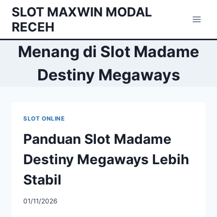
Skip
SLOT MAXWIN MODAL
to
RECEH
content
Menang di Slot Madame
Destiny Megaways
SLOT ONLINE
Panduan Slot Madame
Destiny Megaways Lebih
Stabil
01/11/2026