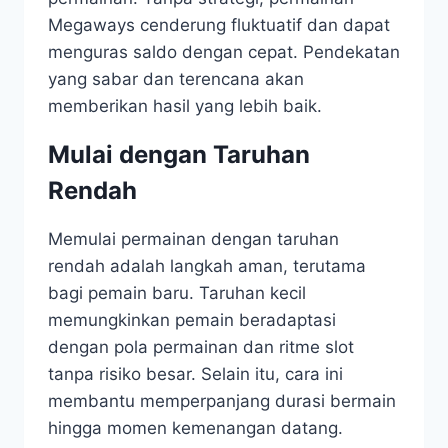
Megaways cenderung fluktuatif dan dapat
menguras saldo dengan cepat. Pendekatan
yang sabar dan terencana akan
memberikan hasil yang lebih baik.
Mulai dengan Taruhan
Rendah
Memulai permainan dengan taruhan
rendah adalah langkah aman, terutama
bagi pemain baru. Taruhan kecil
memungkinkan pemain beradaptasi
dengan pola permainan dan ritme slot
tanpa risiko besar. Selain itu, cara ini
membantu memperpanjang durasi bermain
hingga momen kemenangan datang.