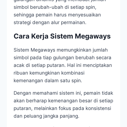
simbol berubah-ubah di setiap spin,
sehingga pemain harus menyesuaikan
strategi dengan alur permainan.
Cara Kerja Sistem Megaways
Sistem Megaways memungkinkan jumlah
simbol pada tiap gulungan berubah secara
acak di setiap putaran. Hal ini menciptakan
ribuan kemungkinan kombinasi
kemenangan dalam satu spin.
Dengan memahami sistem ini, pemain tidak
akan berharap kemenangan besar di setiap
putaran, melainkan fokus pada konsistensi
dan peluang jangka panjang.