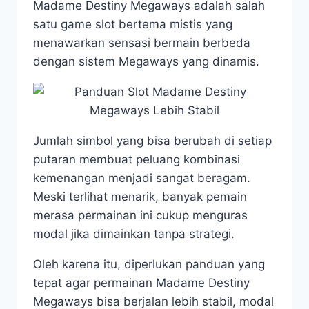
Madame Destiny Megaways adalah salah
satu game slot bertema mistis yang
menawarkan sensasi bermain berbeda
dengan sistem Megaways yang dinamis.
Jumlah simbol yang bisa berubah di setiap
putaran membuat peluang kombinasi
kemenangan menjadi sangat beragam.
Meski terlihat menarik, banyak pemain
merasa permainan ini cukup menguras
modal jika dimainkan tanpa strategi.
Oleh karena itu, diperlukan panduan yang
tepat agar permainan Madame Destiny
Megaways bisa berjalan lebih stabil, modal