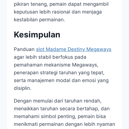
pikiran tenang, pemain dapat mengambil
keputusan lebih rasional dan menjaga
kestabilan permainan.
Kesimpulan
Panduan
slot Madame Destiny Megaways
agar lebih stabil berfokus pada
pemahaman mekanisme Megaways,
penerapan strategi taruhan yang tepat,
serta manajemen modal dan emosi yang
disiplin.
Dengan memulai dari taruhan rendah,
menaikkan taruhan secara bertahap, dan
memahami simbol penting, pemain bisa
menikmati permainan dengan lebih nyaman