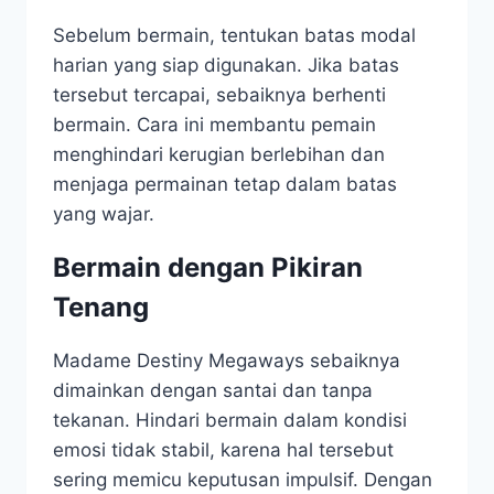
Sebelum bermain, tentukan batas modal
harian yang siap digunakan. Jika batas
tersebut tercapai, sebaiknya berhenti
bermain. Cara ini membantu pemain
menghindari kerugian berlebihan dan
menjaga permainan tetap dalam batas
yang wajar.
Bermain dengan Pikiran
Tenang
Madame Destiny Megaways sebaiknya
dimainkan dengan santai dan tanpa
tekanan. Hindari bermain dalam kondisi
emosi tidak stabil, karena hal tersebut
sering memicu keputusan impulsif. Dengan