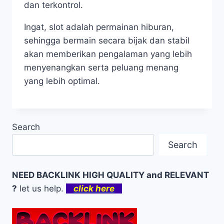
dan terkontrol.
Ingat, slot adalah permainan hiburan,
sehingga bermain secara bijak dan stabil
akan memberikan pengalaman yang lebih
menyenangkan serta peluang menang
yang lebih optimal.
Search
Search
NEED BACKLINK HIGH QUALITY and RELEVANT
?
let us help.
click here