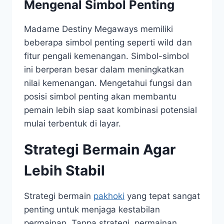
Mengenal Simbol Penting
Madame Destiny Megaways memiliki
beberapa simbol penting seperti wild dan
fitur pengali kemenangan. Simbol-simbol
ini berperan besar dalam meningkatkan
nilai kemenangan. Mengetahui fungsi dan
posisi simbol penting akan membantu
pemain lebih siap saat kombinasi potensial
mulai terbentuk di layar.
Strategi Bermain Agar
Lebih Stabil
Strategi bermain
pakhoki
yang tepat sangat
penting untuk menjaga kestabilan
permainan. Tanpa strategi, permainan