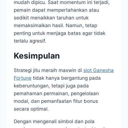
mudah dipicu. Saat momentum ini terjadi,
pemain dapat mempertahankan atau
sedikit menaikkan taruhan untuk
memaksimalkan hasil. Namun, tetap
penting untuk menjaga batas agar tidak
terlalu agresif.
Kesimpulan
Strategi jitu meraih maxwin di
slot Ganesha
Fortune
tidak hanya bergantung pada
keberuntungan, tetapi juga pada
pemahaman permainan, pengelolaan
modal, dan pemanfaatan fitur bonus
secara optimal.
Dengan mengenali simbol dan pola