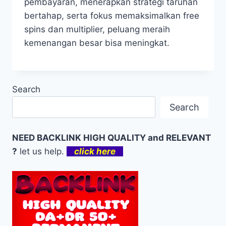
pembayaran, menerapkan strategi taruhan
bertahap, serta fokus memaksimalkan free
spins dan multiplier, peluang meraih
kemenangan besar bisa meningkat.
Search
Search
NEED BACKLINK HIGH QUALITY and RELEVANT
?
let us help.
click here