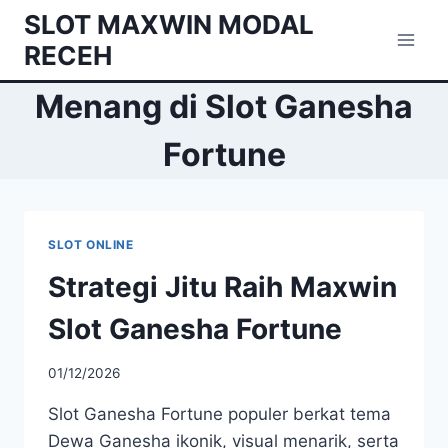
Skip
SLOT MAXWIN MODAL
to
RECEH
content
Menang di Slot Ganesha
Fortune
SLOT ONLINE
Strategi Jitu Raih Maxwin
Slot Ganesha Fortune
01/12/2026
Slot Ganesha Fortune populer berkat tema
Dewa Ganesha ikonik, visual menarik, serta