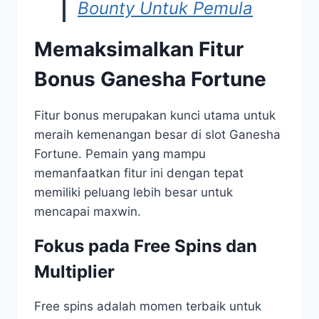
Bounty Untuk Pemula
Memaksimalkan Fitur
Bonus Ganesha Fortune
Fitur bonus merupakan kunci utama untuk
meraih kemenangan besar di slot Ganesha
Fortune. Pemain yang mampu
memanfaatkan fitur ini dengan tepat
memiliki peluang lebih besar untuk
mencapai maxwin.
Fokus pada Free Spins dan
Multiplier
Free spins adalah momen terbaik untuk