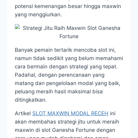
potensi kemenangan besar hingga maxwin
yang menggiurkan.
Banyak pemain tertarik mencoba slot ini,
namun tidak sedikit yang belum memahami
cara bermain dengan strategi yang tepat.
Padahal, dengan perencanaan yang
matang dan pengelolaan modal yang baik,
peluang meraih hasil maksimal bisa
ditingkatkan.
Artikel
SLOT MAXWIN MODAL RECEH
ini
akan membahas strategi jitu untuk meraih
maxwin di slot Ganesha Fortune dengan