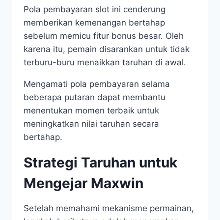
Pola pembayaran slot ini cenderung
memberikan kemenangan bertahap
sebelum memicu fitur bonus besar. Oleh
karena itu, pemain disarankan untuk tidak
terburu-buru menaikkan taruhan di awal.
Mengamati pola pembayaran selama
beberapa putaran dapat membantu
menentukan momen terbaik untuk
meningkatkan nilai taruhan secara
bertahap.
Strategi Taruhan untuk
Mengejar Maxwin
Setelah memahami mekanisme permainan,