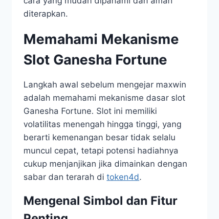
cara yang mudah dipahami dan aman
diterapkan.
Memahami Mekanisme
Slot Ganesha Fortune
Langkah awal sebelum mengejar maxwin
adalah memahami mekanisme dasar slot
Ganesha Fortune. Slot ini memiliki
volatilitas menengah hingga tinggi, yang
berarti kemenangan besar tidak selalu
muncul cepat, tetapi potensi hadiahnya
cukup menjanjikan jika dimainkan dengan
sabar dan terarah di
token4d
.
Mengenal Simbol dan Fitur
Penting