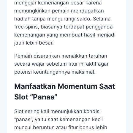
mengejar kemenangan besar karena
memungkinkan pemain mendapatkan
hadiah tanpa mengurangi saldo. Selama
free spins, biasanya terdapat pengganda
kemenangan yang membuat hasil menjadi
jauh lebih besar.
Pemain disarankan menaikkan taruhan
secara wajar sebelum fitur ini aktif agar
potensi keuntungannya maksimal.
Manfaatkan Momentum Saat
Slot “Panas”
Slot sering kali menunjukkan kondisi
“panas”, yaitu saat kemenangan kecil
muncul beruntun atau fitur bonus lebih