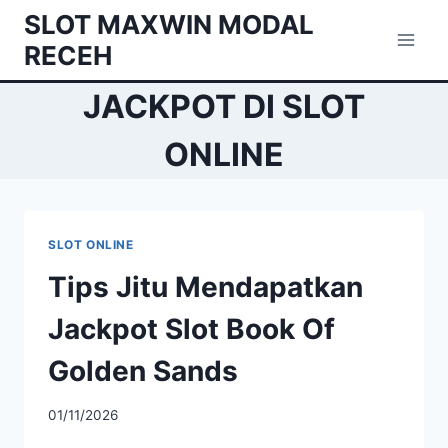
Skip
SLOT MAXWIN MODAL
to
RECEH
content
JACKPOT DI SLOT
ONLINE
SLOT ONLINE
Tips Jitu Mendapatkan
Jackpot Slot Book Of
Golden Sands
01/11/2026