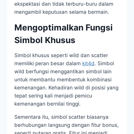
ekspektasi dan tidak terburu-buru dalam
mengambil keputusan selama bermain.
Mengoptimalkan Fungsi
Simbol Khusus
Simbol khusus seperti wild dan scatter
memiliki peran besar dalam
kit4d
. Simbol
wild berfungsi menggantikan simbol lain
untuk membantu membentuk kombinasi
kemenangan. Kehadiran wild di posisi yang
tepat sering kali menjadi pemicu
kemenangan bernilai tinggi.
Sementara itu, simbol scatter biasanya
berhubungan langsung dengan fitur bonus,
seperti putaran gratis. Fitur ini menjadi