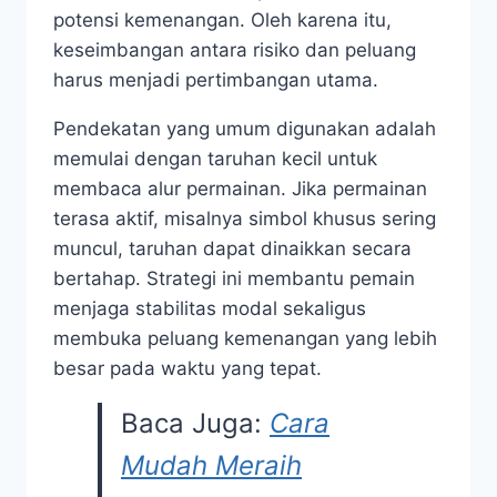
potensi kemenangan. Oleh karena itu,
keseimbangan antara risiko dan peluang
harus menjadi pertimbangan utama.
Pendekatan yang umum digunakan adalah
memulai dengan taruhan kecil untuk
membaca alur permainan. Jika permainan
terasa aktif, misalnya simbol khusus sering
muncul, taruhan dapat dinaikkan secara
bertahap. Strategi ini membantu pemain
menjaga stabilitas modal sekaligus
membuka peluang kemenangan yang lebih
besar pada waktu yang tepat.
Baca Juga:
Cara
Mudah Meraih