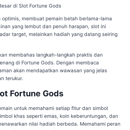
 optimis, membuat pemain betah berlama-lama
inan yang lembut dan penuh harapan, slot ini
ar target, melainkan hadiah yang datang seiring
an membahas langkah-langkah praktis dan
 menang di Fortune Gods. Dengan membaca
laman akan mendapatkan wawasan yang jelas
n terukur.
lot Fortune Gods
main untuk memahami setiap fitur dan simbol
simbol khas seperti emas, koin keberuntungan, dan
enawarkan nilai hadiah berbeda. Memahami peran