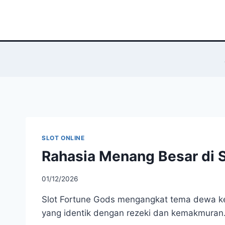
Skip
to
content
SLOT ONLINE
Rahasia Menang Besar di S
01/12/2026
Slot Fortune Gods mengangkat tema dewa ke
yang identik dengan rezeki dan kemakmuran