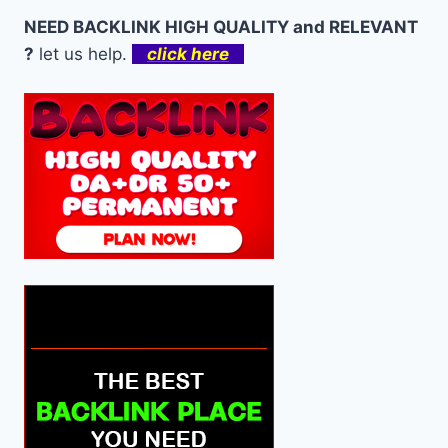
NEED BACKLINK HIGH QUALITY and RELEVANT
?
let us help.
click here