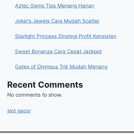
Aztec Gems Tips Menang Harian
Joker’s Jewels Cara Mudah Scatter
Starlight Princess Strategi Profit Konsisten
Sweet Bonanza Cara Cepat Jackpot
Gates of Olympus Trik Mudah Menang
Recent Comments
No comments to show.
slot gacor