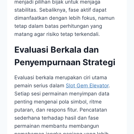
menjadi pilihan bijak untuk menjaga
stabilitas. Sebaliknya, fase aktif dapat
dimanfaatkan dengan lebih fokus, namun
tetap dalam batas perhitungan yang
matang agar risiko tetap terkendali.
Evaluasi Berkala dan
Penyempurnaan Strategi
Evaluasi berkala merupakan ciri utama
pemain serius dalam
Slot Gem Elevator
.
Setiap sesi permainan menyimpan data
penting mengenai pola simbol, ritme
putaran, dan respons fitur. Pencatatan
sederhana terhadap hasil dan fase
permainan membantu membangun