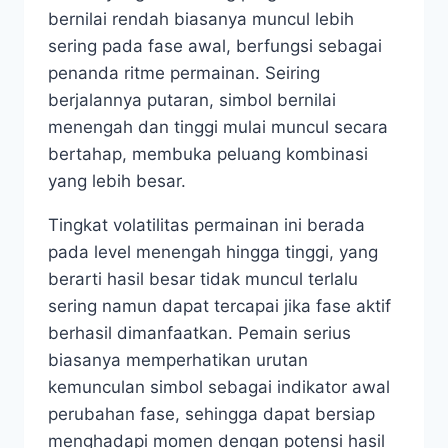
bernilai rendah biasanya muncul lebih
sering pada fase awal, berfungsi sebagai
penanda ritme permainan. Seiring
berjalannya putaran, simbol bernilai
menengah dan tinggi mulai muncul secara
bertahap, membuka peluang kombinasi
yang lebih besar.
Tingkat volatilitas permainan ini berada
pada level menengah hingga tinggi, yang
berarti hasil besar tidak muncul terlalu
sering namun dapat tercapai jika fase aktif
berhasil dimanfaatkan. Pemain serius
biasanya memperhatikan urutan
kemunculan simbol sebagai indikator awal
perubahan fase, sehingga dapat bersiap
menghadapi momen dengan potensi hasil