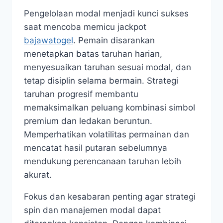
Pengelolaan modal menjadi kunci sukses
saat mencoba memicu jackpot
bajawatogel
. Pemain disarankan
menetapkan batas taruhan harian,
menyesuaikan taruhan sesuai modal, dan
tetap disiplin selama bermain. Strategi
taruhan progresif membantu
memaksimalkan peluang kombinasi simbol
premium dan ledakan beruntun.
Memperhatikan volatilitas permainan dan
mencatat hasil putaran sebelumnya
mendukung perencanaan taruhan lebih
akurat.
Fokus dan kesabaran penting agar strategi
spin dan manajemen modal dapat