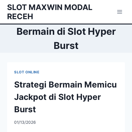
Skip
SLOT MAXWIN MODAL
to
RECEH
content
Bermain di Slot Hyper
Burst
SLOT ONLINE
Strategi Bermain Memicu
Jackpot di Slot Hyper
Burst
01/13/2026