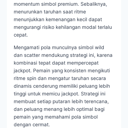
momentum simbol premium. Sebaliknya,
menurunkan taruhan saat ritme
menunjukkan kemenangan kecil dapat
mengurangi risiko kehilangan modal terlalu
cepat.
Mengamati pola munculnya simbol wild
dan scatter mendukung strategi ini, karena
kombinasi tepat dapat mempercepat
jackpot. Pemain yang konsisten mengikuti
ritme spin dan mengatur taruhan secara
dinamis cenderung memiliki peluang lebih
tinggi untuk memicu jackpot. Strategi ini
membuat setiap putaran lebih terencana,
dan peluang menang lebih optimal bagi
pemain yang memahami pola simbol
dengan cermat.