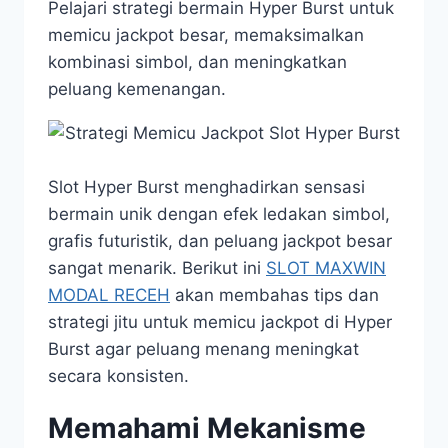
Pelajari strategi bermain Hyper Burst untuk
memicu jackpot besar, memaksimalkan
kombinasi simbol, dan meningkatkan
peluang kemenangan.
Slot Hyper Burst menghadirkan sensasi
bermain unik dengan efek ledakan simbol,
grafis futuristik, dan peluang jackpot besar
sangat menarik. Berikut ini
SLOT MAXWIN
MODAL RECEH
akan membahas tips dan
strategi jitu untuk memicu jackpot di Hyper
Burst agar peluang menang meningkat
secara konsisten.
Memahami Mekanisme