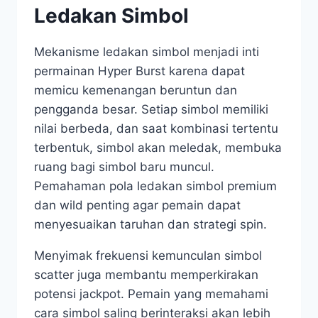
Ledakan Simbol
Mekanisme ledakan simbol menjadi inti
permainan Hyper Burst karena dapat
memicu kemenangan beruntun dan
pengganda besar. Setiap simbol memiliki
nilai berbeda, dan saat kombinasi tertentu
terbentuk, simbol akan meledak, membuka
ruang bagi simbol baru muncul.
Pemahaman pola ledakan simbol premium
dan wild penting agar pemain dapat
menyesuaikan taruhan dan strategi spin.
Menyimak frekuensi kemunculan simbol
scatter juga membantu memperkirakan
potensi jackpot. Pemain yang memahami
cara simbol saling berinteraksi akan lebih