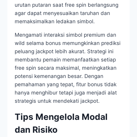
urutan putaran saat free spin berlangsung
agar dapat menyesuaikan taruhan dan
memaksimalkan ledakan simbol.
Mengamati interaksi simbol premium dan
wild selama bonus memungkinkan prediksi
peluang jackpot lebih akurat. Strategi ini
membantu pemain memanfaatkan setiap
free spin secara maksimal, meningkatkan
potensi kemenangan besar. Dengan
pemahaman yang tepat, fitur bonus tidak
hanya menghibur tetapi juga menjadi alat
strategis untuk mendekati jackpot.
Tips Mengelola Modal
dan Risiko