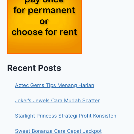
Recent Posts
Aztec Gems Tips Menang Harian
Joker’s Jewels Cara Mudah Scatter
Starlight Princess Strategi Profit Konsisten
Sweet Bonanza Cara Cepat Jackpot